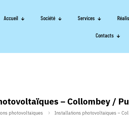
Accueil
Société
Services
Réali
Contacts
photovoltaïques – Collombey / P
tions photovoltaïques
Installations photovoltaïques – Co